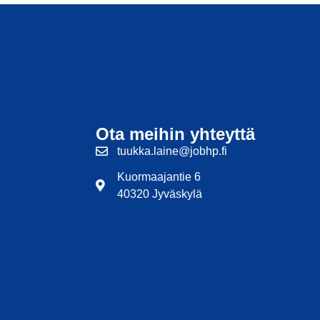
Ota meihin yhteyttä
tuukka.laine@jobhp.fi
Kuormaajantie 6
40320 Jyväskylä