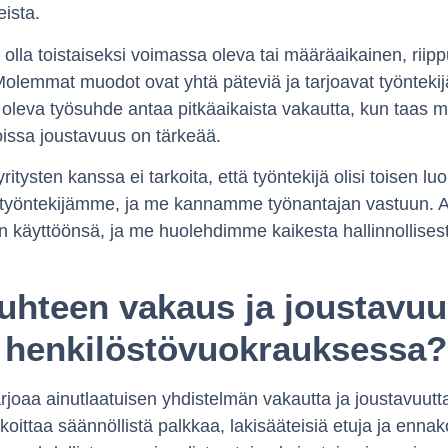
eista.
lla toistaiseksi voimassa oleva tai määräaikainen, riippu
 Molemmat muodot ovat yhtä päteviä ja tarjoavat työntekij
 oleva työsuhde antaa pitkäaikaista vakautta, kun taas
 joissa joustavuus on tärkeää.
ysten kanssa ei tarkoita, että työntekijä olisi toisen luo
 työntekijämme, ja me kannamme työnantajan vastuun. A
 käyttöönsä, ja me huolehdimme kaikesta hallinnollises
uhteen vakaus ja joustavu
t henkilöstövuokrauksessa?
joaa ainutlaatuisen yhdistelmän vakautta ja joustavuutta
oittaa säännöllistä palkkaa, lakisääteisiä etuja ja enna