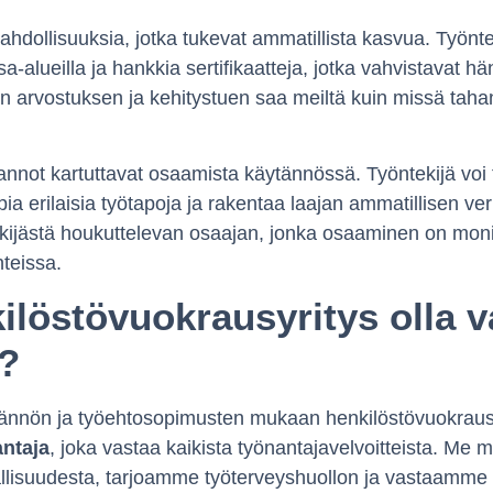
dollisuuksia, jotka tukevat ammatillista kasvua. Työntek
a-alueilla ja hankkia sertifikaatteja, jotka vahvistavat
n arvostuksen ja kehitystuen saa meiltä kuin missä tah
annot kartuttavat osaamista käytännössä. Työntekijä voi 
ppia erilaisia työtapoja ja rakentaa laajan ammatillisen v
ijästä houkuttelevan osaajan, jonka osaaminen on monip
nteissa.
ilöstövuokrausyritys olla v
a?
dännön ja työehtosopimusten mukaan henkilöstövuokraus
antaja
, joka vastaa kaikista työnantajavelvoitteista. Me
lisuudesta, tarjoamme työterveyshuollon ja vastaamme 