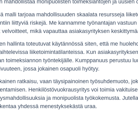
n mahdollistaa monipuolisten toimeksiantojen ja uusien
ä malli tarjoaa mahdollisuuden skaalata resursseja liike
ntiin liittyviä riskejä. Me kannamme työnantajan vastuun
t velvoitteet, mikä vapauttaa asiakasyrityksen keskittym
ien hallinta toteutuvat käytännössä siten, että me huol
htelevissa liiketoimintatilanteissa. Kun asiakasyritykse
n toimeksiannon työntekijälle. Kumppanuus perustuu lu
ivuuteen, jossa jokainen osapuoli hyötyy.
aikainen ratkaisu, vaan täysipainoinen työsuhdemuoto, jo
kentamisen. Henkilöstövuokrausyritys voi toimia vakituis
itysmahdollisuuksia ja monipuolista työkokemusta. Jutel
 rakentaa yhdessä menestyksekästä uraa.