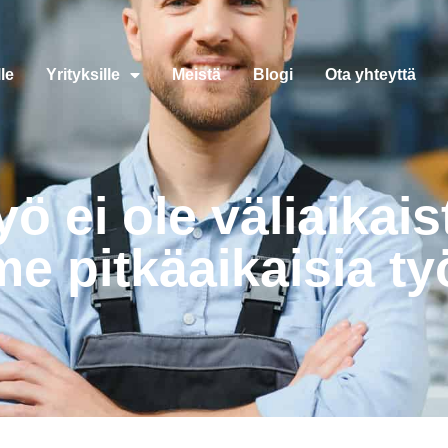
le
Yrityksille
Meistä
Blogi
Ota yhteyttä
ö ei ole väliaikais
e pitkäaikaisia ty