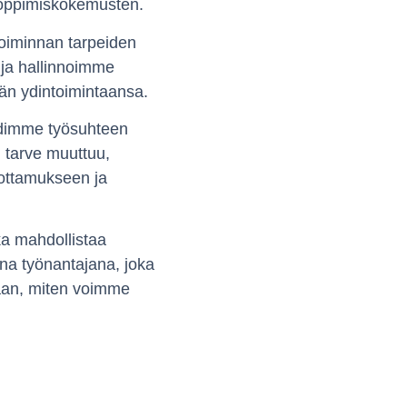
 oppimiskokemusten.
toiminnan tarpeiden
 ja hallinnoimme
ään ydintoimintaansa.
ehdimme työsuhteen
n tarve muuttuu,
ottamukseen ja
ka mahdollistaa
ena työnantajana, joka
laan, miten voimme