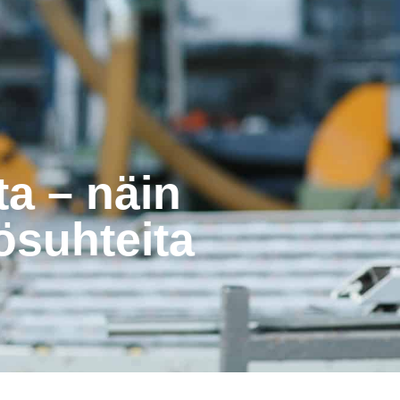
ta – näin
ösuhteita