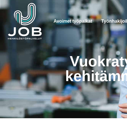
Avoimet työpaikat
Työnhakijoil
Vuokraty
kehitämm