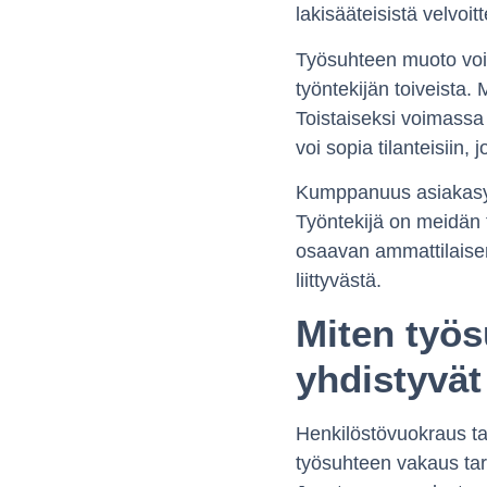
lakisääteisistä velvoitt
Työsuhteen muoto voi o
työntekijän toiveista.
Toistaiseksi voimassa
voi sopia tilanteisiin,
Kumppanuus asiakasyrit
Työntekijä on meidän
osaavan ammattilaisen
liittyvästä.
Miten työs
yhdistyvä
Henkilöstövuokraus tar
työsuhteen vakaus tark