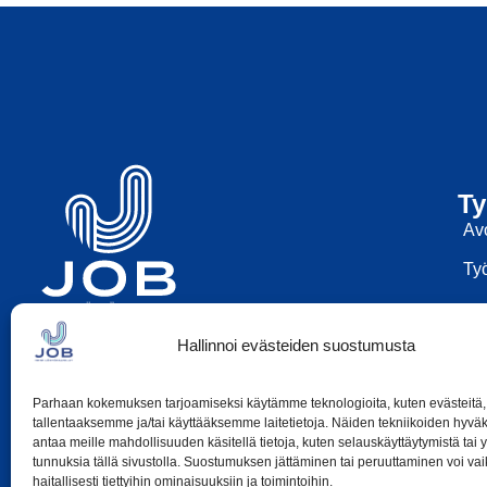
Ty
Av
Työ
050-369 7969
Hallinnoi evästeiden suostumusta
tuukka.laine@jobhp.fi
Parhaan kokemuksen tarjoamiseksi käytämme teknologioita, kuten evästeitä,
tallentaaksemme ja/tai käyttääksemme laitetietoja. Näiden tekniikoiden hyv
antaa meille mahdollisuuden käsitellä tietoja, kuten selauskäyttäytymistä tai yk
tunnuksia tällä sivustolla. Suostumuksen jättäminen tai peruuttaminen voi vai
haitallisesti tiettyihin ominaisuuksiin ja toimintoihin.