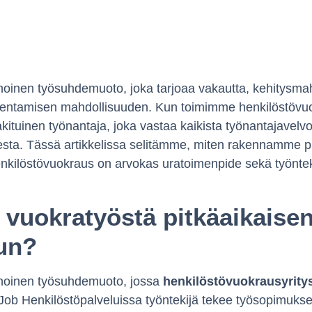
noinen työsuhdemuoto, joka tarjoaa vakautta, kehitysmah
akentamisen mahdollisuuden. Kun toimimme henkilöstövu
ituinen työnantaja, joka vastaa kaikista työnantajavelvoit
sta. Tässä artikkelissa selitämme, miten rakennamme pi
enkilöstövuokraus on arvokas uratoimenpide sekä työnteki
 vuokratyöstä pitkäaikaise
sun?
inoinen työsuhdemuoto, jossa
henkilöstövuokrausyritys
ä Job Henkilöstöpalveluissa työntekijä tekee työsopimu