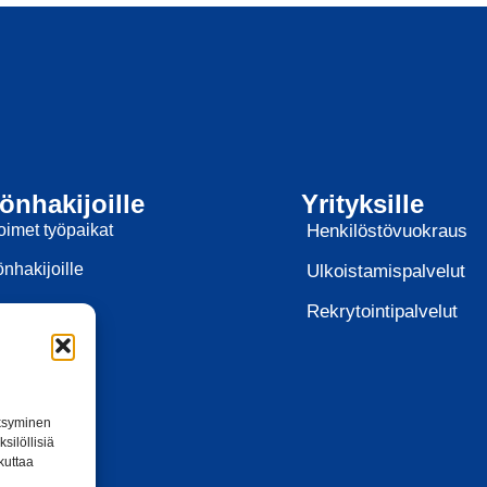
önhakijoille
Yrityksille
oimet työpaikat
Henkilöstövuokraus
nhakijoille
Ulkoistamispalvelut
Rekrytointipalvelut
äksyminen
silöllisiä
kuttaa