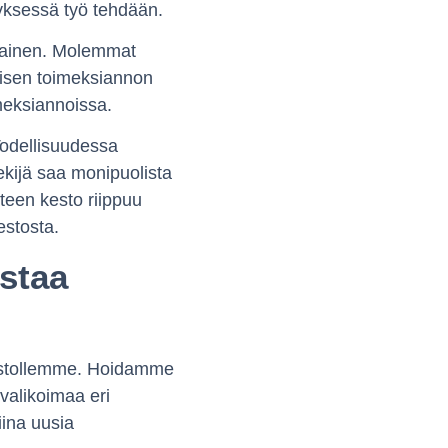
tyksessä työ tehdään.
ikainen. Molemmat
täisen toimeksiannon
meksiannoissa.
 Todellisuudessa
ekijä saa monipuolista
teen kesto riippuu
estosta.
staa
rkostollemme. Hoidamme
valikoimaa eri
iina uusia