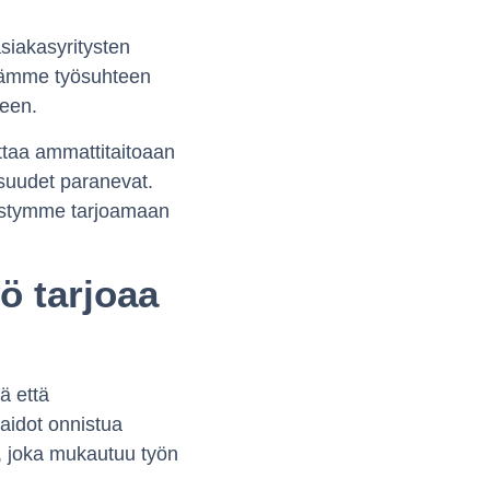
iakasyritysten
ltämme työsuhteen
seen.
taa ammattitaitoaan
isuudet paranevat.
ystymme tarjoamaan
ö tarjoaa
ä että
taidot onnistua
, joka mukautuu työn