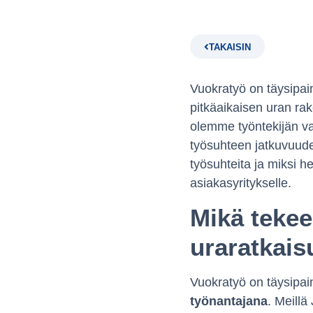
TAKAISIN
Vuokratyö on täysipai
pitkäaikaisen uran r
olemme työntekijän vak
työsuhteen jatkuvuude
työsuhteita ja miksi h
asiakasyritykselle.
Mikä tekee
uraratkai
Vuokratyö on täysipa
työnantajana
. Meill