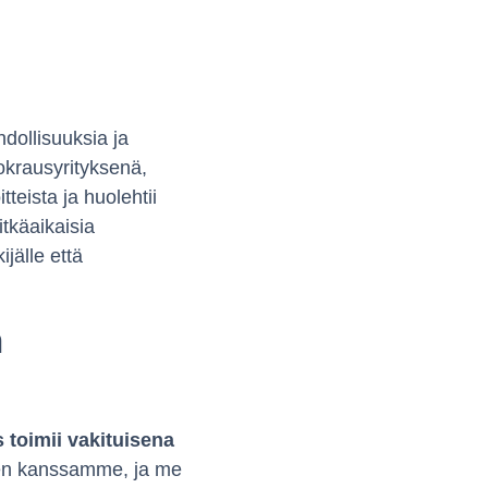
dollisuuksia ja
okrausyrityksenä,
teista ja huolehtii
tkäaikaisia
jälle että
n
 toimii vakituisena
ksen kanssamme, ja me