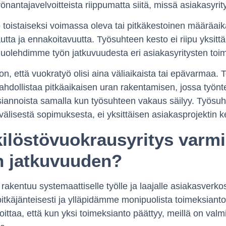
nantajavelvoitteista riippumatta siitä, missä asiakasyri
o toistaiseksi voimassa oleva tai pitkäkestoinen määräa
utta ja ennakoitavuutta. Työsuhteen kesto ei riipu yksit
uolehdimme työn jatkuvuudesta eri asiakasyritysten toi
on, että vuokratyö olisi aina väliaikaista tai epävarmaa.
hdollistaa pitkäaikaisen uran rakentamisen, jossa työnt
iannoista samalla kun työsuhteen vakaus säilyy. Työsuh
välisestä sopimuksesta, ei yksittäisen asiakasprojektin k
ilöstövuokrausyritys varmi
n jatkuvuuden?
rakentuu systemaattiselle työlle ja laajalle asiakasve
tkäjänteisesti ja ylläpidämme monipuolista toimeksianto
koittaa, että kun yksi toimeksianto päättyy, meillä on valm