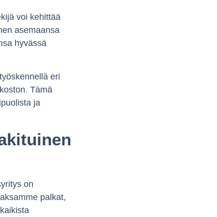
ijä voi kehittää
 hänen asemaansa
ansa hyvässä
työskennellä eri
erkoston. Tämä
uolista ja
akituinen
yritys on
 maksamme palkat,
kaikista