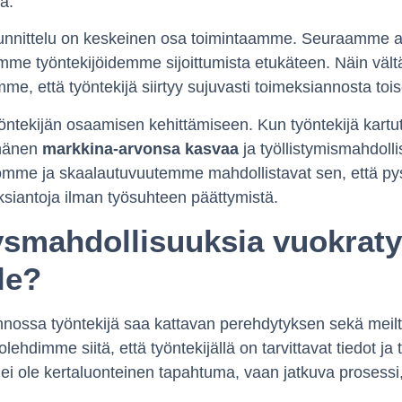
a.
unnittelu on keskeinen osa toimintaamme. Seuraamme as
lemme työntekijöidemme sijoittumista etukäteen. Näin vä
me, että työntekijä siirtyy sujuvasti toimeksiannosta toi
tekijän osaamisen kehittämiseen. Kun työntekijä kartut
, hänen
markkina-arvonsa kasvaa
ja työllistymismahdoll
omme ja skaalautuvuutemme mahdollistavat sen, että p
ksiantoja ilman työsuhteen päättymistä.
ysmahdollisuuksia vuokraty
le?
nossa työntekijä saa kattavan perehdytyksen sekä meilt
lehdimme siitä, että työntekijällä on tarvittavat tiedot ja 
ei ole kertaluonteinen tapahtuma, vaan jatkuva prosessi