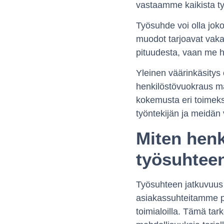
vastaamme kaikista työ
Työsuhde voi olla jok
muodot tarjoavat vaka
pituudesta, vaan me h
Yleinen väärinkäsitys 
henkilöstövuokraus ma
kokemusta eri toimeks
työntekijän ja meidän 
Miten henk
työsuhtee
Työsuhteen jatkuvuus 
asiakassuhteitamme pi
toimialoilla. Tämä tar