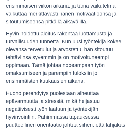
ensimmäisen viikon aikana, ja tämä vaikutelma
vaikuttaa merkittävästi hänen motivaatioonsa ja
sitoutumiseensa pitkällä aikavälillä.
Hyvin hoidettu aloitus rakentaa luottamusta ja
turvallisuuden tunnetta. Kun uusi työntekijä kokee
olevansa tervetullut ja arvostettu, hän sitoutuu
tehtäviinsä syvemmin ja on motivoituneempi
oppimaan. Tämä johtaa nopeampaan työn
omaksumiseen ja parempiin tuloksiin jo
ensimmäisten kuukausien aikana.
Huono perehdytys puolestaan aiheuttaa
epävarmuutta ja stressiä, mikä heijastuu
negatiivisesti työn laatuun ja työntekijän
hyvinvointiin. Pahimmassa tapauksessa
puutteellinen orientaatio johtaa siihen, että lahjakas