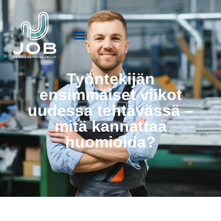
Työntekijän
ensimmäiset viikot
uudessa tehtävässä –
mitä kannattaa
huomioida?