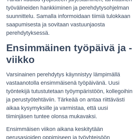
työvälineiden hankkiminen ja perehdytysohjelman
suunnittelu. Samalla informoidaan tiimiä tulokkaan
saapumisesta ja sovitaan vastuunjaosta
perehdytyksessä.
Ensimmäinen työpäivä ja -
viikko
Varsinainen perehdytys käynnistyy lämpimällä
vastaanotolla ensimmäisenä työpäivänä. Uusi
työntekijä tutustutetaan työympäristöön, kollegoihin
ja perustyötehtäviin. Tärkeää on antaa riittävästi
aikaa kysymyksille ja varmistaa, että uusi
tiiminjäsen tuntee olonsa mukavaksi.
Ensimmäisen viikon aikana keskitytään
perusasioiden oppimiseen ja työyhteisöön