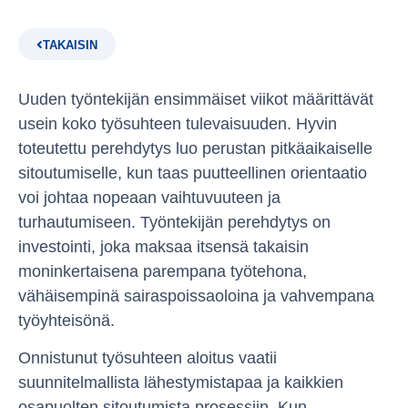
TAKAISIN
Uuden työntekijän ensimmäiset viikot määrittävät
usein koko työsuhteen tulevaisuuden. Hyvin
toteutettu perehdytys luo perustan pitkäaikaiselle
sitoutumiselle, kun taas puutteellinen orientaatio
voi johtaa nopeaan vaihtuvuuteen ja
turhautumiseen. Työntekijän perehdytys on
investointi, joka maksaa itsensä takaisin
moninkertaisena parempana työtehona,
vähäisempinä sairaspoissaoloina ja vahvempana
työyhteisönä.
Onnistunut työsuhteen aloitus vaatii
suunnitelmallista lähestymistapaa ja kaikkien
osapuolten sitoutumista prosessiin. Kun