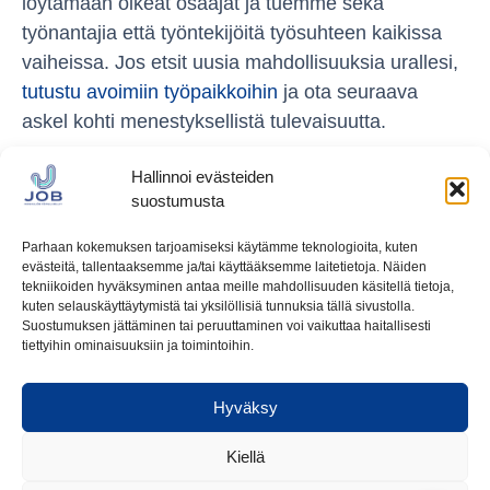
löytämään oikeat osaajat ja tuemme sekä
työnantajia että työntekijöitä työsuhteen kaikissa
vaiheissa. Jos etsit uusia mahdollisuuksia urallesi,
tutustu avoimiin työpaikkoihin
ja ota seuraava
askel kohti menestyksellistä tulevaisuutta.
Hallinnoi evästeiden
suostumusta
Parhaan kokemuksen tarjoamiseksi käytämme teknologioita, kuten
evästeitä, tallentaaksemme ja/tai käyttääksemme laitetietoja. Näiden
tekniikoiden hyväksyminen antaa meille mahdollisuuden käsitellä tietoja,
kuten selauskäyttäytymistä tai yksilöllisiä tunnuksia tällä sivustolla.
Ota meihin yhteyttä
Suostumuksen jättäminen tai peruuttaminen voi vaikuttaa haitallisesti
tiettyihin ominaisuuksiin ja toimintoihin.
tuukka.laine@jobhp.fi
Kuormaajantie 6
Hyväksy
40320 Jyväskylä
Kiellä