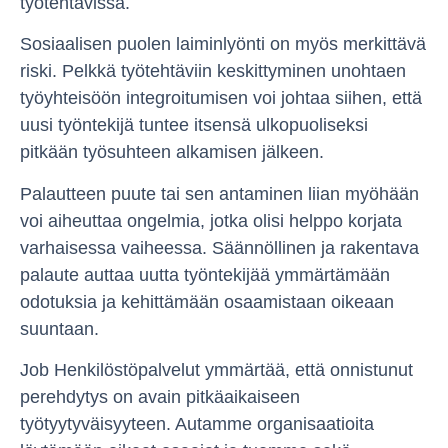
työtehtävissä.
Sosiaalisen puolen laiminlyönti on myös merkittävä
riski. Pelkkä työtehtäviin keskittyminen unohtaen
työyhteisöön integroitumisen voi johtaa siihen, että
uusi työntekijä tuntee itsensä ulkopuoliseksi
pitkään työsuhteen alkamisen jälkeen.
Palautteen puute tai sen antaminen liian myöhään
voi aiheuttaa ongelmia, jotka olisi helppo korjata
varhaisessa vaiheessa. Säännöllinen ja rakentava
palaute auttaa uutta työntekijää ymmärtämään
odotuksia ja kehittämään osaamistaan oikeaan
suuntaan.
Job Henkilöstöpalvelut ymmärtää, että onnistunut
perehdytys on avain pitkäaikaiseen
työtyytyväisyyteen. Autamme organisaatioita