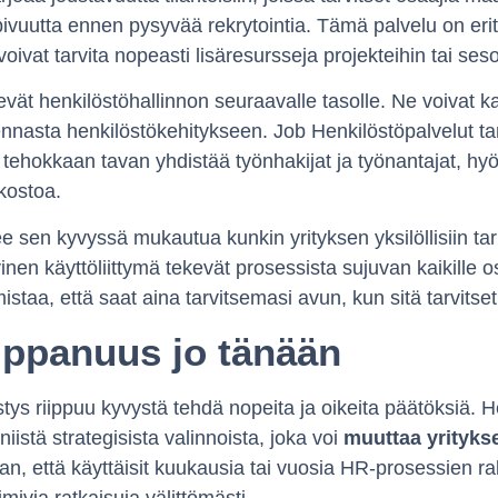
pivuutta ennen pysyvää rekrytointia. Tämä palvelu on eri
 voivat tarvita nopeasti lisäresursseja projekteihin tai ses
evät henkilöstöhallinnon seuraavalle tasolle. Ne voivat ka
ennasta henkilöstökehitykseen. Job Henkilöstöpalvelut ta
ja tehokkaan tavan yhdistää työnhakijat ja työnantajat, 
rkostoa.
e sen kyvyssä mukautua kunkin yrityksen yksilöllisiin tarp
iivinen käyttöliittymä tekevät prosessista sujuvan kaikille o
istaa, että saat aina tarvitsemasi avun, kun sitä tarvitset
mppanuus jo tänään
ys riippuu kyvystä tehdä nopeita ja oikeita päätöksiä. H
iistä strategisista valinnoista, joka voi
muuttaa yrityks
aan, että käyttäisit kuukausia tai vuosia HR-prosessien r