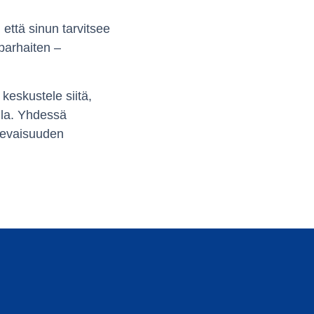
ttä sinun tarvitsee
parhaiten –
 keskustele siitä,
illa. Yhdessä
levaisuuden