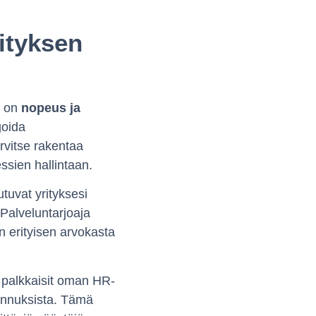
ityksen
n on
nopeus ja
goida
rvitse rakentaa
ssien hallintaan.
tuvat yrityksesi
Palveluntarjoaja
n erityisen arvokasta
 palkkaisit oman HR-
tannuksista. Tämä