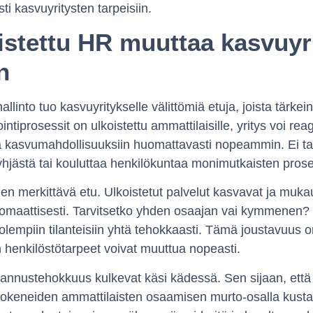
sti kasvuyritysten tarpeisiin.
istettu HR muuttaa kasvuyr
n
allinto tuo kasvuyritykselle välittömiä etuja, joista tärkei
intiprosessit on ulkoistettu ammattilaisille, yritys voi rea
 kasvumahdollisuuksiin huomattavasti nopeammin. Ei ta
yhjästä tai kouluttaa henkilökuntaa monimutkaisten prose
n merkittävä etu. Ulkoistetut palvelut kasvavat ja mukau
maattisesti. Tarvitsetko yhden osaajan vai kymmenen? 
empiin tilanteisiin yhtä tehokkaasti. Tämä joustavuus o
en henkilöstötarpeet voivat muuttua nopeasti.
annustehokkuus kulkevat käsi kädessä. Sen sijaan, että
i kokeneiden ammattilaisten osaamisen murto-osalla kus