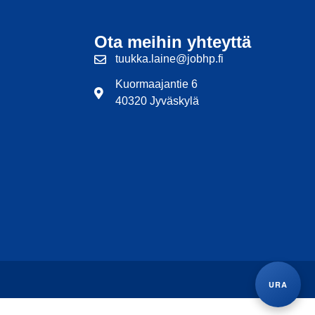
Ota meihin yhteyttä
tuukka.laine@jobhp.fi
Kuormaajantie 6
40320 Jyväskylä
URA