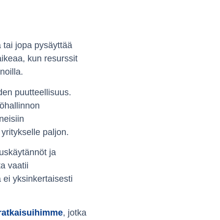
 tai jopa pysäyttää
vaikeaa, kun resurssit
noilla.
en puutteellisuus.
töhallinnon
neisiin
ritykselle paljon.
muskäytännöt ja
a vaatii
 ei yksinkertaisesti
ratkaisuihimme
, jotka