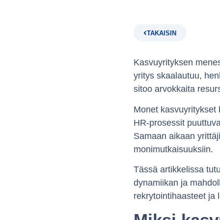
TAKAISIN
Kasvuyrityksen menesty
yritys skaalautuu, hen
sitoo arvokkaita resur
Monet kasvuyritykset 
HR-prosessit puuttuvat
Samaan aikaan yrittäji
monimutkaisuuksiin.
Tässä artikkelissa tut
dynamiikan ja mahdolli
rekrytointihaasteet ja
Miksi kasv