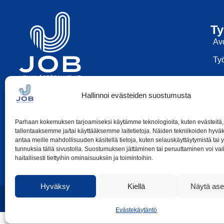
Ty
Av
Työ
050-369 7969
Hallinnoi evästeiden suostumusta
tuukka.laine@jobhp.fi
Parhaan kokemuksen tarjoamiseksi käytämme teknologioita, kuten evästeitä,
tallentaaksemme ja/tai käyttääksemme laitetietoja. Näiden tekniikoiden hyv
antaa meille mahdollisuuden käsitellä tietoja, kuten selauskäyttäytymistä tai yk
tunnuksia tällä sivustolla. Suostumuksen jättäminen tai peruuttaminen voi vai
haitallisesti tiettyihin ominaisuuksiin ja toimintoihin.
Hyväksy
Kiellä
Näytä ase
Evästekäytäntö