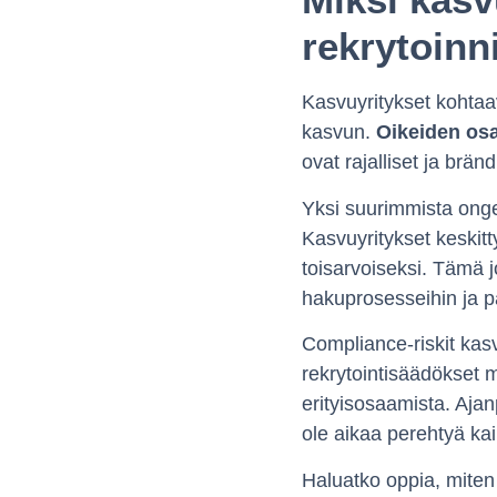
rekrytoinn
Kasvuyritykset kohtaav
kasvun.
Oikeiden osa
ovat rajalliset ja brä
Yksi suurimmista onge
Kasvuyritykset keskitt
toisarvoiseksi. Tämä j
hakuprosesseihin ja pa
Compliance-riskit kasv
rekrytointisäädökset 
erityisosaamista. Ajan
ole aikaa perehtyä kai
Haluatko oppia, miten