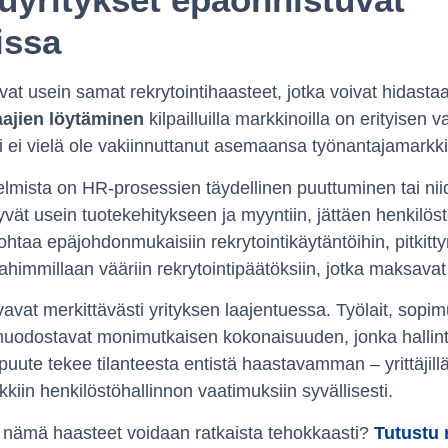
issa
at usein samat rekrytointihaasteet, jotka voivat hidastaa
ajien löytäminen
kilpailluilla markkinoilla on erityisen 
ndi ei vielä ole vakiinnuttanut asemaansa työnantajamarkki
lmista on HR-prosessien täydellinen puuttuminen tai niid
yvät usein tuotekehitykseen ja myyntiin, jättäen henkilös
ohtaa epäjohdonmukaisiin rekrytointikäytäntöihin, pitkitty
himmillaan vääriin rekrytointipäätöksiin, jotka maksavat y
avat merkittävästi yrityksen laajentuessa. Työlait, sopi
muodostavat monimutkaisen kokonaisuuden, jonka hallint
puute tekee tilanteesta entistä haastavamman – yrittäjillä
kkiin henkilöstöhallinnon vaatimuksiin syvällisesti.
 nämä haasteet voidaan ratkaista tehokkaasti?
Tutustu 