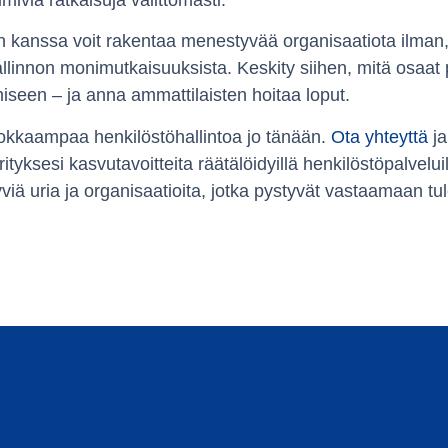
mivia ratkaisuja välittömästi.
anssa voit rakentaa menestyvää organisaatiota ilman, e
llinnon monimutkaisuuksista. Keskity siihen, mitä osaat 
ämiseen – ja anna ammattilaisten hoitaa loput.
hokkaampaa henkilöstöhallintoa jo tänään.
Ota yhteyttä
ja
tyksesi kasvutavoitteita räätälöidyillä henkilöstöpalvelu
 uria ja organisaatioita, jotka pystyvät vastaamaan tu