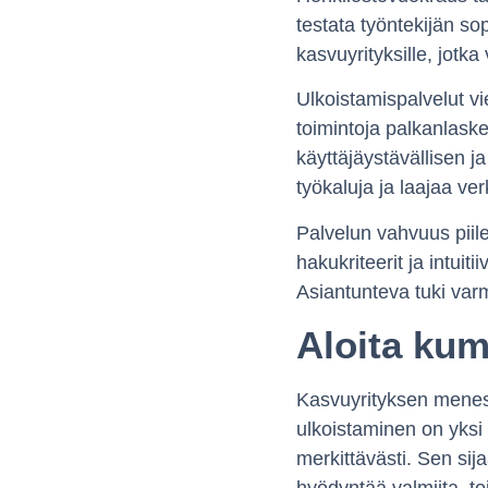
testata työntekijän so
kasvuyrityksille, jotka
Ulkoistamispalvelut vi
toimintoja palkanlask
käyttäjäystävällisen 
työkaluja ja laajaa ve
Palvelun vahvuus piile
hakukriteerit ja intuit
Asiantunteva tuki varm
Aloita ku
Kasvuyrityksen menest
ulkoistaminen on yksi n
merkittävästi. Sen sij