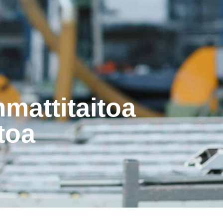
mmattitaitoa
toa