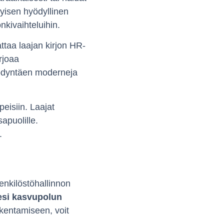
tyisen hyödyllinen
onkivaihteluihin.
ttaa laajan kirjon HR-
rjoaa
hyödyntäen moderneja
eisiin. Laajat
sapuolille.
.
enkilöstöhallinnon
esi kasvupolun
akentamiseen, voit