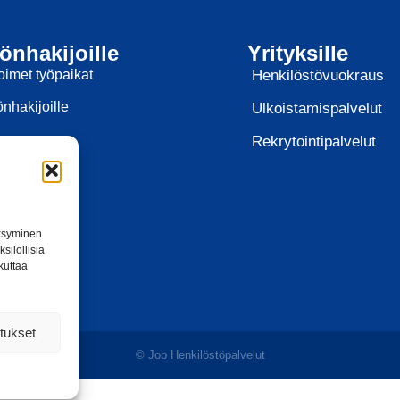
önhakijoille
Yrityksille
oimet työpaikat
Henkilöstövuokraus
nhakijoille
Ulkoistamispalvelut
Rekrytointipalvelut
äksyminen
silöllisiä
kuttaa
tukset
© Job Henkilöstöpalvelut