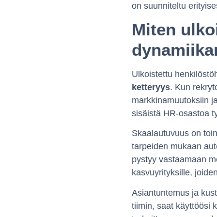
on suunniteltu erityise
Miten ulko
dynamiika
Ulkoistettu henkilöstöh
ketteryys
. Kun rekryto
markkinamuutoksiin ja
sisäistä HR-osastoa t
Skaalautuvuus on toine
tarpeiden mukaan auto
pystyy vastaamaan mol
kasvuyrityksille, joid
Asiantuntemus ja kust
tiimin, saat käyttöös