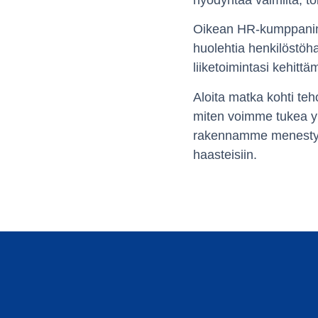
hyödyntää valmiita, toi
Oikean HR-kumppanin k
huolehtia henkilöstöha
liiketoimintasi kehitt
Aloita matka kohti te
miten voimme tukea yri
rakennamme menestyviä
haasteisiin.