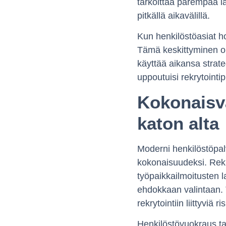
tarkoittaa parempaa la
pitkällä aikavälillä.
Kun henkilöstöasiat hoi
Tämä keskittyminen on
käyttää aikansa strate
uppoutuisi rekrytointip
Kokonaisva
katon alta
Moderni henkilöstöpal
kokonaisuudeksi. Rekr
työpaikkailmoitusten l
ehdokkaan valintaan
rekrytointiin liittyviä r
Henkilöstövuokraus tarj