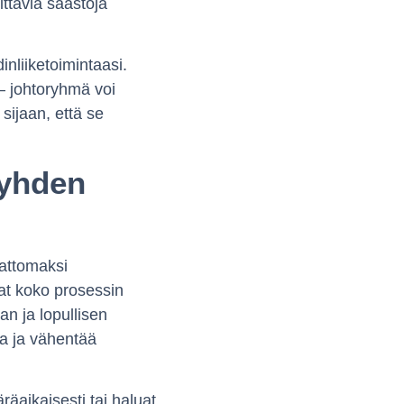
ttäviä säästöjä
inliiketoimintaasi.
– johtoryhmä voi
sijaan, että se
 yhden
mattomaksi
at koko prosessin
an ja lopullisen
a ja vähentää
räaikaisesti tai haluat