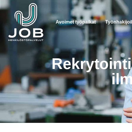
Avoimet työpaikat
Työnhakijoil
Rekrytointi
il