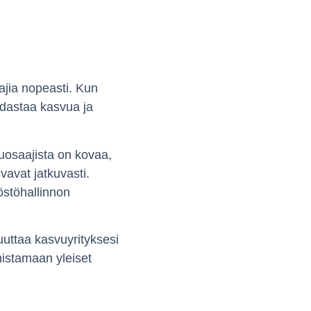
ajia nopeasti. Kun
idastaa kasvua ja
uosaajista on kovaa,
vavat jatkuvasti.
löstöhallinnon
muuttaa kasvuyrityksesi
nistamaan yleiset