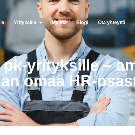
le
Yrityksille
Meistä
Blogi
Ota yhteyttä
 pk-yrityksille – a
man omaa HR-osas