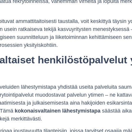
atua rekrytoinneissa, vähemmän virheitä ja lopulta merki
tuvat ammattitaitoisesti taustalla, voit keskittyä täysin yd
 usein ratkaiseva tekijä kasvuyritysten menestyksessä 
giseen suunnitteluun ja liiketoiminnan kehittämiseen sen 
rosessien yksityiskohtiin.
ltaiset henkilöstöpalvelut
veluiden lähestymistapa yhdistää useita palveluita sau
ytointipalvelut muodostavat palvelun ytimen – ne kattav
aatimisesta ja julkaisemisesta aina hakijoiden esikarsinta
. Tämä
kokonaisvaltainen lähestymistapa
säästää aika
iskejä merkittävästi.
oaa joustavuutta tilanteisiin, joissa tarvitset osaajia mää