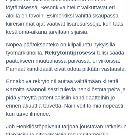
löytämisessä. Sesonkivaihtelut vaikuttavat eri
aloilla eri tavoin. Esimerkiksi vähittäiskaupassa
kiireisimmät ajat vaativat lisäresursseja, kun taas
kesäloma-aikana tarvitaan sijaisia.
Nopea päätöksenteko on kilpailuetu nykyisillä
työmarkkinoilla.
Rekrytointiprosessi
tulisi saada
päätökseen muutamassa päivässä, ei viikoissa.
Parhaat kandidaatit eivät odota pitkään vastausta.
Ennakoiva rekrytointi auttaa välttämään kiirettä.
Kartoita säännöllisesti tulevia henkilöstötarpeita ja
pidä yhteyttä potentiaalisiin kandidaatteihin jo
ennen akuuttia tarvetta. Näin voit toimia nopeasti,
kun tarve ilmenee.
Job Henkilöstöpalvelut tarjoaa joustavan ratkaisun
tilapäisiin ja pitkäaikaisiin resurssitarpeisiin.