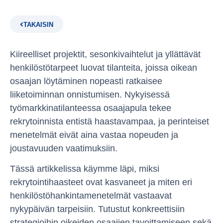
TAKAISIN
Kiireelliset projektit, sesonkivaihtelut ja yllättävät
henkilöstötarpeet luovat tilanteita, joissa oikean
osaajan löytäminen nopeasti ratkaisee
liiketoiminnan onnistumisen. Nykyisessä
työmarkkinatilanteessa osaajapula tekee
rekrytoinnista entistä haastavampaa, ja perinteiset
menetelmät eivät aina vastaa nopeuden ja
joustavuuden vaatimuksiin.
Tässä artikkelissa käymme läpi, miksi
rekrytointihaasteet ovat kasvaneet ja miten eri
henkilöstöhankintamenetelmät vastaavat
nykypäivän tarpeisiin. Tutustut konkreettisiin
strategioihin oikeiden osaajien tavoittamiseen sekä