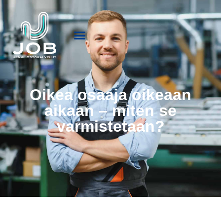
Oikea osaaja oikeaan
aikaan – miten se
varmistetaan?