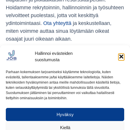
Hoidamme rekrytoinnin, hallinnoinnin ja työsuhteen
velvoitteet puolestasi, jotta voit keskittyä
ydintoimintaasi.
Ota yhteyttä
ja keskustellaan,
miten voimme auttaa sinua löytämään oikeat
osaajat juuri oikeaan aikaan.
Hallinnoi evästeiden
suostumusta
Parhaan kokemuksen tarjoamiseksi käytämme teknologioita, kuten
evästeitä, tallentaaksemme ja/tai käyttääksemme laitetietoja. Näiden
tekniikoiden hyväksyminen antaa meille mahdollisuuden käsitellä tietoja,
kuten selauskäyttäytymistä tai yksilöllisiä tunnuksia tällä sivustolla.
Ota meihin yhteyttä
Suostumuksen jättäminen tai peruuttaminen voi vaikuttaa haitallisesti
tiettyihin ominaisuuksiin ja toimintoihin.
tuukka.laine@jobhp.fi
Kuormaajantie 6
Hyväksy
40320 Jyväskylä
Kiellä