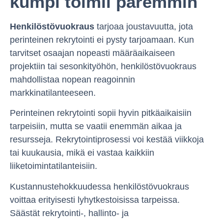
kumpi toimii paremmin
Henkilöstövuokraus
tarjoaa joustavuutta, jota
perinteinen rekrytointi ei pysty tarjoamaan. Kun
tarvitset osaajan nopeasti määräaikaiseen
projektiin tai sesonkityöhön, henkilöstövuokraus
mahdollistaa nopean reagoinnin
markkinatilanteeseen.
Perinteinen rekrytointi sopii hyvin pitkäaikaisiin
tarpeisiin, mutta se vaatii enemmän aikaa ja
resursseja. Rekrytointiprosessi voi kestää viikkoja
tai kuukausia, mikä ei vastaa kaikkiin
liiketoimintatilanteisiin.
Kustannustehokkuudessa henkilöstövuokraus
voittaa erityisesti lyhytkestoisissa tarpeissa.
Säästät rekrytointi-, hallinto- ja