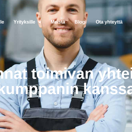
le
Yrityksille
Meistä
Blogi
Ota yhteyttä
nnat toimivan yhte
kumppanin kanss