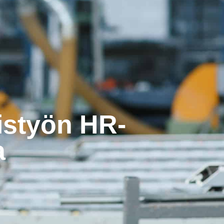
istyön HR-
a