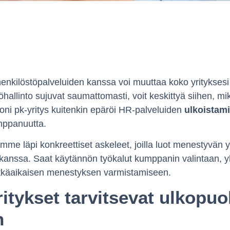
henkilöstöpalveluiden kanssa voi muuttaa koko yrityksesi
töhallinto sujuvat saumattomasti, voit keskittyä siihen, mi
Moni pk-yritys kuitenkin epäröi HR-palveluiden
ulkoistami
mppanuutta.
mme läpi konkreettiset askeleet, joilla luot menestyvän 
anssa. Saat käytännön työkalut kumppanin valintaan, y
itkäaikaisen menestyksen varmistamiseen.
ritykset tarvitsevat ulkopuo
n