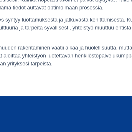
ämä tiedot auttavat optimoimaan prosessia.
s syntyy luottamuksesta ja jatkuvasta kehittämisestä. 
lttuuria ja tarpeita syvällisesti, yhteistyö muuttuu entis
den rakentaminen vaatii aikaa ja huolellisuutta, mutta
at aloittaa yhteistyön luotettavan henkilöstöpalvelukump
an yrityksesi tarpeista.