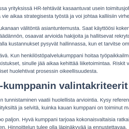
ssa yrityksissä HR-tehtävät kasaantuvat usein toimitusjo
vie aikaa strategisesta työstä ja voi johtaa kalliisiin virhe
kanaan välitöntä asiantuntemusta. Saat käyttöösi kokene
säädännön, osaavat arvioida hakijoita ja hallitsevat rekryt
la kustannukset pysyvät hallinnassa, kun et tarvitse 
ävä. Kun henkilöstöpalvelukumppani hoitaa työpaikkailmo
kistukset, sinulle jää aikaa kehittää liiketoimintaa. Risk
iset huolehtivat prosessin oikeellisuudesta.
kumppanin valintakriteerit
tunnistaminen vaatii huolellista arviointia. Kysy refere
ityksiltä ja selvitä, kuinka kauan kumppani on toiminut ma
o paljon. Hyvä kumppani tarjoaa kokonaisvaltaisia ratkai
n. Hinnoittelun tulee olla läpinäkyvää ja ennustettavaa.