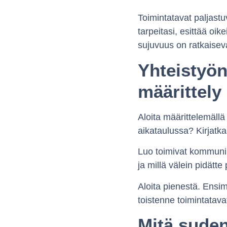
Toimintatavat paljas
tarpeitasi, esittää oi
sujuvuus on ratkaisev
Yhteistyön
määrittely
Aloita määrittelemäll
aikataulussa? Kirjatka
Luo toimivat kommunik
ja millä välein pidätt
Aloita pienestä. Ensim
toistenne toimintatav
Mitä suden