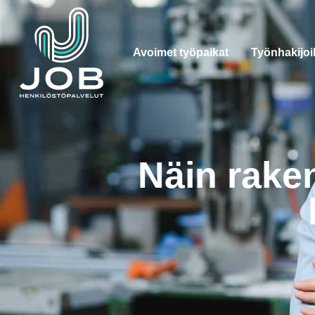
Avoimet työpaikat
Työnhakijoil
Näin rake