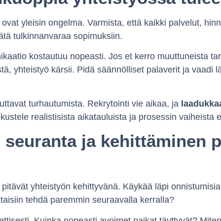
vat yleisin ongelma. Varmista, että kaikki palvelut, hinn
 jätä tulkinnanvaraa sopimuksiin.
kaatio kostautuu nopeasti. Jos et kerro muuttuneista tar
tä, yhteistyö kärsii. Pidä säännölliset palaverit ja vaadi
ttavat turhautumista. Rekrytointi vie aikaa, ja
laadukka
ustele realistisista aikatauluista ja prosessin vaiheista 
 seuranta ja kehittäminen p
t pitävät yhteistyön kehittyvänä. Käykää läpi onnistumisia
itaisiin tehdä paremmin seuraavalla kerralla?
ettisesti. Kuinka nopeasti avoimet paikat täyttyvät? Miten