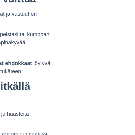
at ja vastuut on
peistasi tai kumppani
 läpinäkyvää
at ehdokkaat
löytyvät
etukäteen.
itkällä
 ja haasteita
 rekrytoidut henkilöt