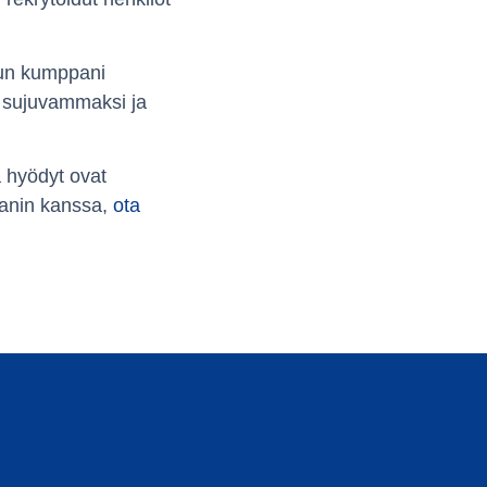
Kun kumppani
tä sujuvammaksi ja
 hyödyt ovat
panin kanssa,
ota