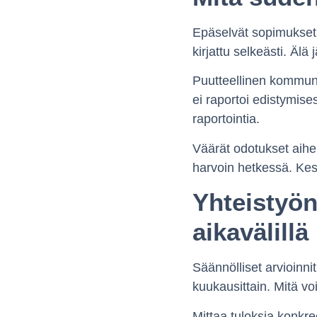
Epäselvät sopimukset o
kirjattu selkeästi. Älä
Puutteellinen kommuni
ei raportoi edistymises
raportointia.
Väärät odotukset aiheu
harvoin hetkessä. Kesk
Yhteistyön
aikavälillä
Säännölliset arvioinni
kuukausittain. Mitä vo
Mittaa tuloksia konkre