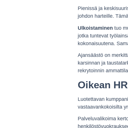
Pienissä ja keskisuuri
johdon harteille. Tämä 
Ulkoistaminen
tuo mu
jotka tuntevat työlain
kokonaisuutena. Samal
Ajansäästö on merkitt
karsinnan ja taustatar
rekrytoinnin ammattila
Oikean HR-
Luotettavan kumppanin 
vastaavankokoisilta yr
Palveluvalikoima kerto
henkilöstövuokrauksee