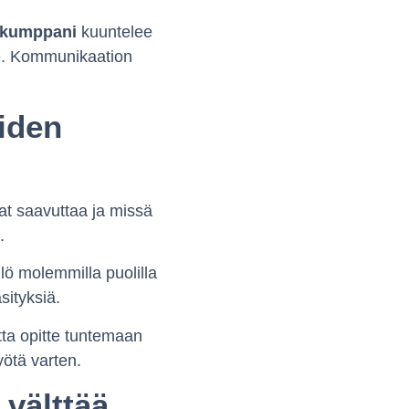
 kumppani
kuuntelee
nee. Kommunikaation
eiden
at saavuttaa ja missä
.
ö molemmilla puolilla
sityksiä.
utta opitte tuntemaan
ötä varten.
 välttää