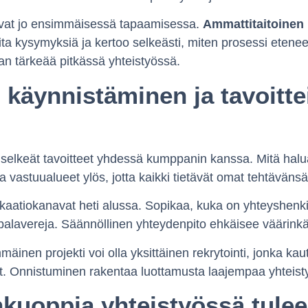
tuvat jo ensimmäisessä tapaamisessa.
Ammattitaitoinen
keita kysymyksiä ja kertoo selkeästi, miten prosessi ete
an tärkeää pitkässä yhteistyössä.
 käynnistäminen ja tavoitt
ä selkeät tavoitteet yhdessä kumppanin kanssa. Mitä halu
a vastuualueet ylös, jotta kaikki tietävät omat tehtävänsä
aatiokanavat heti alussa. Sopikaa, kuka on yhteyshenkil
e palavereja. Säännöllinen yhteydenpito ehkäisee väärinkä
mäinen projekti voi olla yksittäinen rekrytointi, jonka ka
at. Onnistuminen rakentaa luottamusta laajempaa yhteisty
kuoppia yhteistyössä tulee