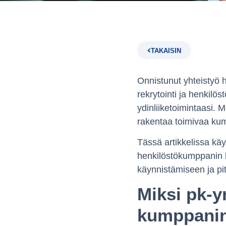
TAKAISIN
Onnistunut yhteistyö 
rekrytointi ja henkilös
ydinliiketoimintaasi. 
rakentaa toimivaa ku
Tässä artikkelissa käy
henkilöstökumppanin k
käynnistämiseen ja p
Miksi pk-y
kumppani