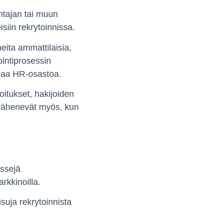
htajan tai muun
isiin rekrytoinnissa.
ita ammattilaisia,
ointiprosessin
omaa HR-osastoa.
itukset, hakijoiden
it vähenevät myös, kun
nssejä
rkkinoilla.
suja rekrytoinnista