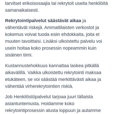
tarvitset erikoisosaajia tai rekrytoit useita henkilöitä
samanaikaisesti.
Rekrytointipalvelut säästävät aikaa
ja
vähentävät riskejä. Ammattilaisten verkostot ja
kokemus voivat tuoda esiin ehdokkaita, joita et
muuten tavoittaisi. Lisäksi ulkoistettu palvelu voi
usein hoitaa koko prosessin nopeammin kuin
sisäinen tiimi.
Kustannustehokkuus kannattaa laskea pitkällä
aikavälillä. Vaikka ulkoistettu rekrytointi maksaa
etukäteen, se voi säästää merkittävästi aikaa ja
vähentää virherekrytointien riskiä.
Job Henkilöstöpalvelut tarjoaa juuri tällaista
asiantuntemusta. Hoidamme koko
rekrytointiprosessin alusta loppuun ja autamme