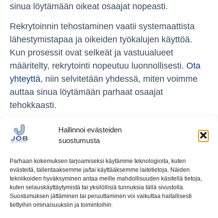
sinua löytämään oikeat osaajat nopeasti.
Rekrytoinnin tehostaminen vaatii systemaattista
lähestymistapaa ja oikeiden työkalujen käyttöä.
Kun prosessit ovat selkeät ja vastuualueet
määritelty, rekrytointi nopeutuu luonnollisesti.
Ota
yhteyttä
, niin selvitetään yhdessä, miten voimme
auttaa sinua löytämään parhaat osaajat
tehokkaasti.
Hallinnoi evästeiden
suostumusta
Parhaan kokemuksen tarjoamiseksi käytämme teknologioita, kuten
evästeitä, tallentaaksemme ja/tai käyttääksemme laitetietoja. Näiden
tekniikoiden hyväksyminen antaa meille mahdollisuuden käsitellä tietoja,
kuten selauskäyttäytymistä tai yksilöllisiä tunnuksia tällä sivustolla.
Ota meihin yhteyttä
Suostumuksen jättäminen tai peruuttaminen voi vaikuttaa haitallisesti
tiettyihin ominaisuuksiin ja toimintoihin.
tuukka.laine@jobhp.fi