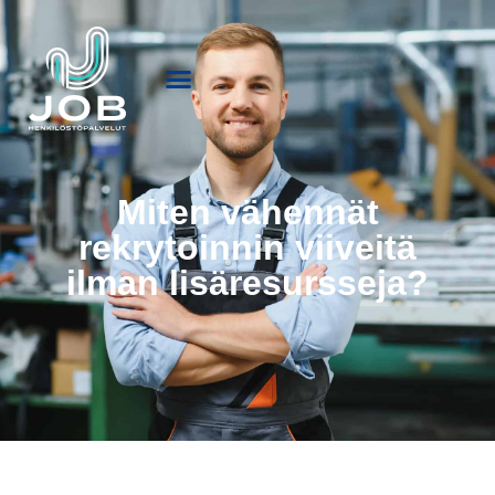
Miten vähennät
rekrytoinnin viiveitä
ilman lisäresursseja?