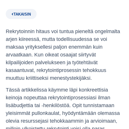
TAKAISIN
Rekrytoinnin hitaus voi tuntua pieneltä ongelmalta
arjen kiireessä, mutta todellisuudessa se voi
maksaa yrityksellesi paljon enemmän kuin
arvaatkaan. Kun oikeat osaajat siirtyvät
kilpailijoiden palvelukseen ja työtehtävät
kasaantuvat, rekrytointiprosessin tehokkuus
muuttuu kriittiseksi menestystekijäksi.
Tässä artikkelissa käymme läpi konkreettisia
keinoja nopeuttaa rekrytointiprosessiasi ilman
lisäbudjettia tai -henkilöstöä. Opit tunnistamaan
yleisimmät pullonkaulat, hyödyntämään olemassa
olevia resurssejasi tehokkaammin ja arvioimaan,
milloin ulkoistettu rekrytointi voisi olla paras