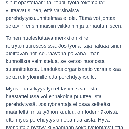
sinut opastetaan” tai ”oppii työtä tekemällä”
viittaavat siihen, että varsinaista
perehdytyssuunnitelmaa ei ole. Tämä voi johtaa
sekaviin ensimmäisiin viikkoihin ja turhautumiseen.
Toinen huolestuttava merkki on kiire
rekrytointiprosessissa. Jos työnantaja haluaa sinun
aloittavan heti seuraavana päivänä ilman
kunnollista valmistelua, se kertoo huonosta
suunnittelusta. Laadukas organisaatio varaa aikaa
sekä rekrytoinnille että perehdytykselle.
Myös epäselvyys työtehtävien sisällöstä
haastattelussa voi ennakoida puutteellista
perehdytystä. Jos työnantaja ei osaa selkeästi
määritellä, mitä työhön kuuluu, on todennäköistä,
että myös perehdytys on epämääräistä. Hyvä
työnantaja pystyy kuvaamaan sekä työtehtävät että