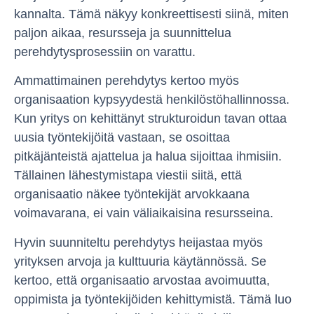
kannalta. Tämä näkyy konkreettisesti siinä, miten
paljon aikaa, resursseja ja suunnittelua
perehdytysprosessiin on varattu.
Ammattimainen perehdytys kertoo myös
organisaation kypsyydestä henkilöstöhallinnossa.
Kun yritys on kehittänyt strukturoidun tavan ottaa
uusia työntekijöitä vastaan, se osoittaa
pitkäjänteistä ajattelua ja halua sijoittaa ihmisiin.
Tällainen lähestymistapa viestii siitä, että
organisaatio näkee työntekijät arvokkaana
voimavarana, ei vain väliaikaisina resursseina.
Hyvin suunniteltu perehdytys heijastaa myös
yrityksen arvoja ja kulttuuria käytännössä. Se
kertoo, että organisaatio arvostaa avoimuutta,
oppimista ja työntekijöiden kehittymistä. Tämä luo