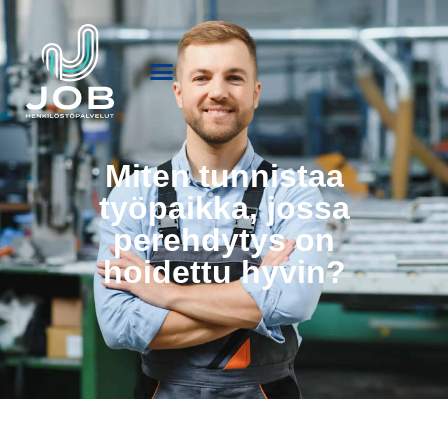
Miten tunnistaa
työpaikka, jossa
perehdytys on
hoidettu hyvin?