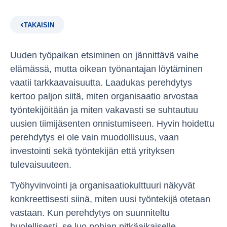
TAKAISIN
Uuden työpaikan etsiminen on jännittävä vaihe
elämässä, mutta oikean työnantajan löytäminen
vaatii tarkkaavaisuutta. Laadukas perehdytys
kertoo paljon siitä, miten organisaatio arvostaa
työntekijöitään ja miten vakavasti se suhtautuu
uusien tiimijäsenten onnistumiseen. Hyvin hoidettu
perehdytys ei ole vain muodollisuus, vaan
investointi sekä työntekijän että yrityksen
tulevaisuuteen.
Työhyvinvointi ja organisaatiokulttuuri näkyvät
konkreettisesti siinä, miten uusi työntekijä otetaan
vastaan. Kun perehdytys on suunniteltu
huolellisesti, se luo pohjan pitkäaikaiselle