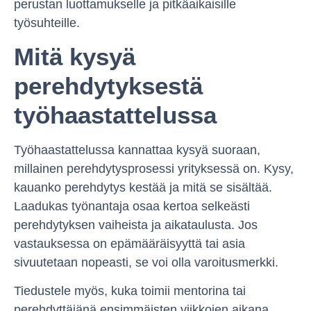
perustan luottamukselle ja pitkäaikaisille
työsuhteille.
Mitä kysyä
perehdytyksestä
työhaastattelussa
Työhaastattelussa kannattaa kysyä suoraan,
millainen perehdytysprosessi yrityksessä on. Kysy,
kauanko perehdytys kestää ja mitä se sisältää.
Laadukas työnantaja osaa kertoa selkeästi
perehdytyksen vaiheista ja aikataulusta. Jos
vastauksessa on epämääräisyyttä tai asia
sivuutetaan nopeasti, se voi olla varoitusmerkki.
Tiedustele myös, kuka toimii mentorina tai
perehdyttäjänä ensimmäisten viikkojen aikana.