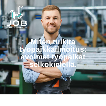
Miten tulkita
työpaikkailmoitus:
avoimet työpaikat
selkokielellä.