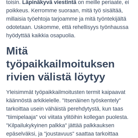
toisin.
Läpinäkyvä viestintä
on meille periaate, ei
poikkeus. Kerromme suoraan, mitä työ sisältää,
millaisia työehtoja tarjoamme ja mitä työntekijältä
odotetaan. Uskomme, että rehellisyys työnhaussa
hyödyttää kaikkia osapuolia.
Mitä
työpaikkailmoituksen
rivien välistä löytyy
Yleisimmät työpaikkailmoitusten termit kaipaavat
käännöstä arkikielelle. ”Itsenäinen työskentely”
tarkoittaa usein vähäistä perehdytystä, kun taas
”tiimipelaaja” voi viitata ylitöihin kollegan puolesta.
”Kilpailukykyinen palkka” jättää palkkauksen
epäselväksi, ja ”joustavuus” saattaa tarkoittaa