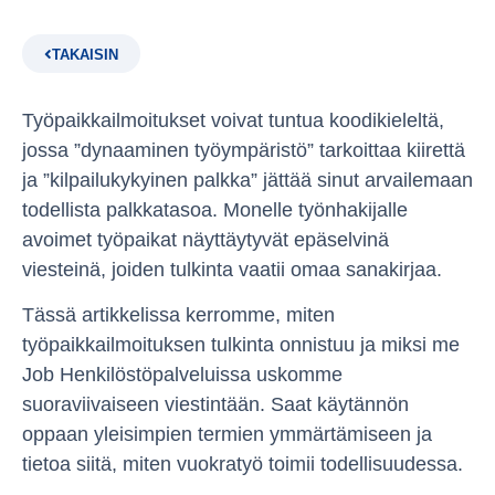
TAKAISIN
Työpaikkailmoitukset voivat tuntua koodikieleltä,
jossa ”dynaaminen työympäristö” tarkoittaa kiirettä
ja ”kilpailukykyinen palkka” jättää sinut arvailemaan
todellista palkkatasoa. Monelle työnhakijalle
avoimet työpaikat näyttäytyvät epäselvinä
viesteinä, joiden tulkinta vaatii omaa sanakirjaa.
Tässä artikkelissa kerromme, miten
työpaikkailmoituksen tulkinta onnistuu ja miksi me
Job Henkilöstöpalveluissa uskomme
suoraviivaiseen viestintään. Saat käytännön
oppaan yleisimpien termien ymmärtämiseen ja
tietoa siitä, miten vuokratyö toimii todellisuudessa.