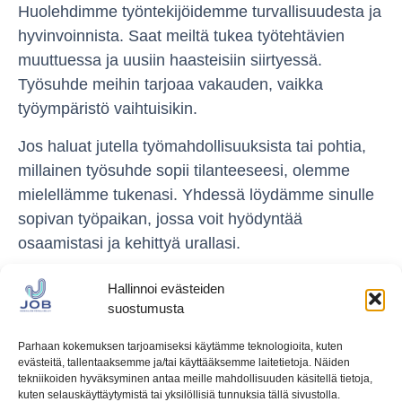
Huolehdimme työntekijöidemme turvallisuudesta ja
hyvinvoinnista. Saat meiltä tukea työtehtävien
muuttuessa ja uusiin haasteisiin siirtyessä.
Työsuhde meihin tarjoaa vakauden, vaikka
työympäristö vaihtuisikin.
Jos haluat jutella työmahdollisuuksista tai pohtia,
millainen työsuhde sopii tilanteeseesi, olemme
mielellämme tukenasi. Yhdessä löydämme sinulle
sopivan työpaikan, jossa voit hyödyntää
osaamistasi ja kehittyä urallasi.
Hallinnoi evästeiden
suostumusta
Parhaan kokemuksen tarjoamiseksi käytämme teknologioita, kuten
evästeitä, tallentaaksemme ja/tai käyttääksemme laitetietoja. Näiden
tekniikoiden hyväksyminen antaa meille mahdollisuuden käsitellä tietoja,
kuten selauskäyttäytymistä tai yksilöllisiä tunnuksia tällä sivustolla.