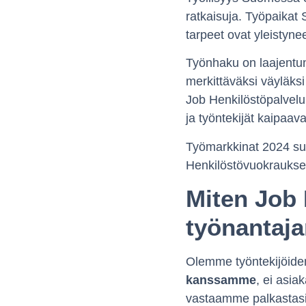
ratkaisuja. Työpaikat 
tarpeet ovat yleistyne
Työnhaku on laajentun
merkittäväksi väyläksi
Job Henkilöstöpalvelu
ja työntekijät kaipaav
Työmarkkinat 2024 suo
Henkilöstövuokrauksen 
Miten Job 
työnantaj
Olemme työntekijöidem
kanssamme
, ei asia
vastaamme palkastasi, 