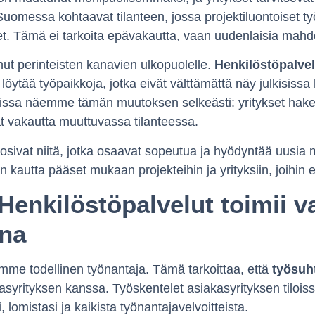
Suomessa kohtaavat tilanteen, jossa projektiluontoiset ty
et. Tämä ei tarkoita epävakautta, vaan uudenlaisia mahdo
ut perinteisten kanavien ulkopuolelle.
Henkilöstöpalvel
 löytää työpaikkoja, jotka eivät välttämättä näy julkisiss
issa näemme tämän muutoksen selkeästi: yritykset hakev
at vakautta muuttuvassa tilanteessa.
sivat niitä, jotka osaavat sopeutua ja hyödyntää uusia 
kautta pääset mukaan projekteihin ja yrityksiin, joihin 
Henkilöstöpalvelut toimii v
ana
me todellinen työnantaja. Tämä tarkoittaa, että
työsuh
kasyrityksen kanssa. Työskentelet asiakasyrityksen tiloi
lomistasi ja kaikista työnantajavelvoitteista.