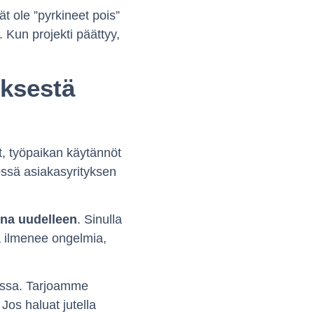
 ole ”pyrkineet pois”
 Kun projekti päättyy,
yksestä
, työpaikan käytännöt
össä asiakasyrityksen
na uudelleen
. Sinulla
a ilmenee ongelmia,
kassa. Tarjoamme
Jos haluat jutella