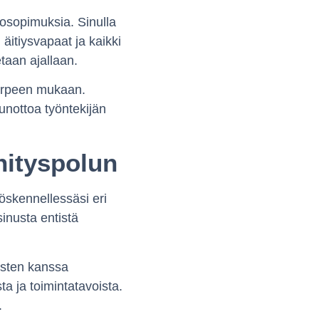
osopimuksia. Sinulla
 äitiysvapaat ja kaikki
taan ajallaan.
tarpeen mukaan.
uunottoa työntekijän
hityspolun
öskennellessäsi eri
sinusta entistä
ysten kanssa
ta ja toimintatavoista.
.