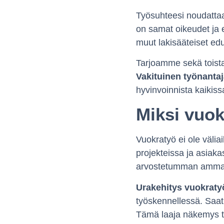
Työsuhteesi noudattaa
on samat oikeudet ja ed
muut lakisääteiset ed
Tarjoamme sekä toista
Vakituinen työnanta
hyvinvoinnista kaikissa
Miksi vuok
Vuokratyö ei ole välia
projekteissa ja asiaka
arvostetumman ammatt
Urakehitys vuokraty
työskennellessä. Saat 
Tämä laaja näkemys t