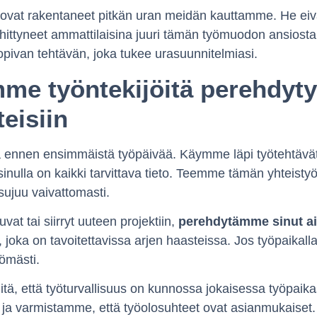
vat rakentaneet pitkän uran meidän kauttamme. He eivät
hittyneet ammattilaisina juuri tämän työmuodon ansiosta.
ivan tehtävän, joka tukee urasuunnitelmiasi.
me työntekijöitä perehdyt
eisiin
a ennen ensimmäistä työpäivää. Käymme läpi työtehtävät
inulla on kaikki tarvittava tieto. Teemme tämän yhteisty
 sujuu vaivattomasti.
at tai siirryt uuteen projektiin,
perehdytämme sinut ai
joka on tavoitettavissa arjen haasteissa. Jos työpaikall
ömästi.
ä, että työturvallisuus on kunnossa jokaisessa työpai
t ja varmistamme, että työolosuhteet ovat asianmukaiset. 