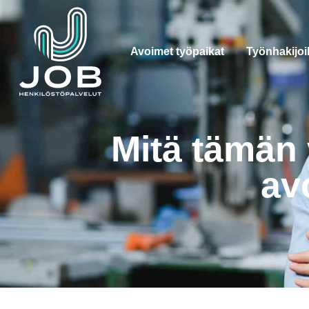
Avoimet työpaikat
Työnhakijoil
Mitä tämän
av