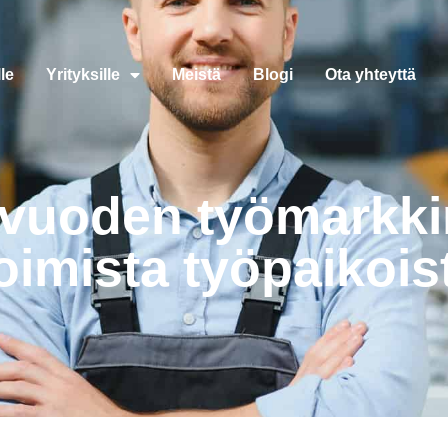
le
Yrityksille
Meistä
Blogi
Ota yhteyttä
 vuoden työmarkkin
oimista työpaikois