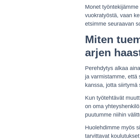
Monet työntekijämme o
vuokratyöstä, vaan ke
etsimme seuraavan sop
Miten tuem
arjen haast
Perehdytys alkaa ain
ja varmistamme, että s
kanssa, jotta siirtymä
Kun työtehtävät muuttuv
on oma yhteyshenkilö, 
puutumme niihin välitt
Huolehdimme myös siit
tarvittavat koulutukse