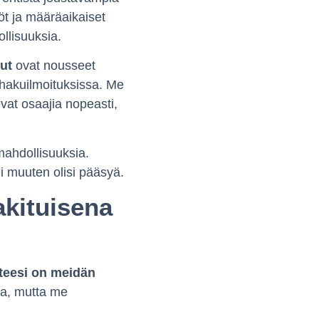
öt ja määräaikaiset
llisuuksia.
ut
ovat nousseet
a hakuilmoituksissa. Me
at osaajia nopeasti,
mahdollisuuksia.
ei muuten olisi pääsyä.
akituisena
teesi on meidän
ssa, mutta me