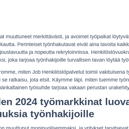
t muuttuneet merkittävästi, ja avoimet työpaikat löyty
kautta. Perinteiset työnhakutavat eivät aina tavoita kaik
t joustavuutta ja nopeutta rekrytoinnissa. Henkilöstövuo
i, joka tarjoaa työnhakijoille turvallisen tavan löytää työ
romme, miten Job Henkilöstöpalvelut toimii vakituisena t
ri se ratkaisu, jota etsit. Käymme läpi, miten tuemme työ
ämänkaltainen työsuhde tarjoaa vakaan perustan urakehity
en 2024 työmarkkinat luova
uksia työnhakijoille
n muuttunut monipuolisemmaksi, ja yritykset tarvitsevat