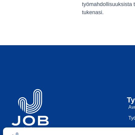
työmahdollisuuksista 
tukenasi.
Ty
Av
Työ
050-369 7969