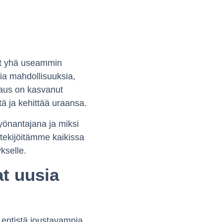
vät yhä useammin
kia mahdollisuuksia,
kraus on kasvanut
tä ja kehittää uraansa.
yönantajana ja miksi
ntekijöitämme kaikissa
kselle.
t uusia
 entistä joustavampia