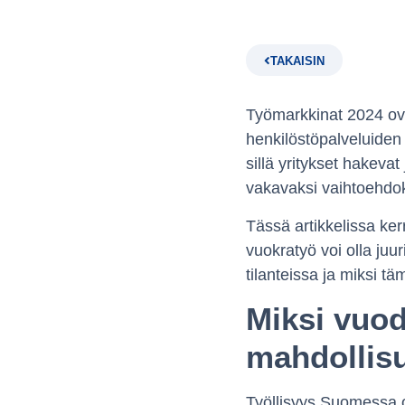
TAKAISIN
Työmarkkinat 2024 ova
henkilöstöpalveluiden 
sillä yritykset hakeva
vakavaksi vaihtoehdoks
Tässä artikkelissa ker
vuokratyö voi olla juu
tilanteissa ja miksi t
Miksi vuod
mahdollisu
Työllisyys Suomessa o