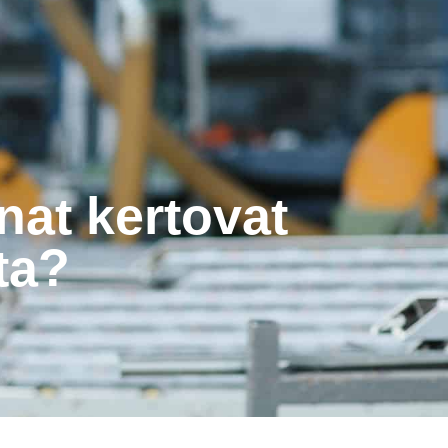
at kertovat
ta?