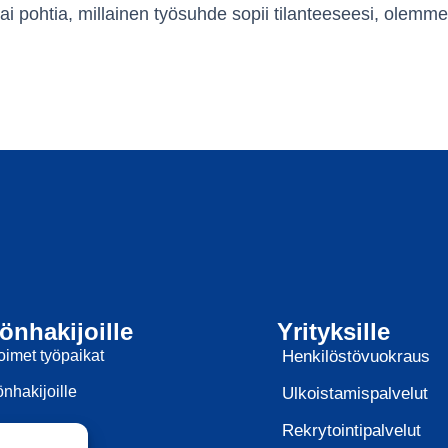
tai pohtia, millainen työsuhde sopii tilanteeseesi, olem
önhakijoille
Yrityksille
oimet työpaikat
Henkilöstövuokraus
nhakijoille
Ulkoistamispalvelut
Rekrytointipalvelut