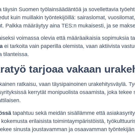
 täysin Suomen työlainsäädäntöä ja sovellettavia työeht
ut kuin muillakin työntekijöillä: sairaslomat, vuosilomat,
ut. Palkka määräytyy aina TES:n mukaisesti, ja se makse
iseksi voimassa olevia että määräaikaisia sopimuksia 
ja
ei tarkoita vain paperilla olemista, vaan aktiivista vast
 tilanteissa.
ratyö tarjoaa vakaan urake
ikainen ratkaisu, vaan täysipainoinen urakehitysväylä. Ty
syrityksissä kerrytät monipuolista osaamista, joka tekee 
ilaisen.
össä
tapahtuu sekä meidän sisällämme että asiakasyrit
kokemusta erilaisista toimintaympäristöistä, työkulttuuris
ekee sinusta joustavamman ja osaavamman työntekijän