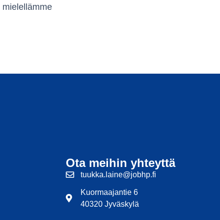
me mielellämme
Ota meihin yhteyttä
tuukka.laine@jobhp.fi
Kuormaajantie 6
40320 Jyväskylä