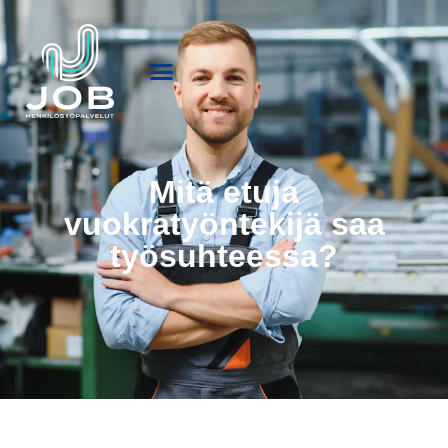
Mitä etuja
vuokratyöntekijä saa
työsuhteessa?