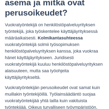
asema ja mitkä ovat
perusoikeudet?
Vuokratyöntekijä on henkilöstöpalveluyrityksen
työntekijä, joka työskentelee käyttäjäyrityksessä
määräaikaisesti.
Kolmikantasuhteessa
vuokratyöntekijä solmii työsopimuksen
henkilöstöpalveluyrityksen kanssa, joka vuokraa
hänet käyttäjäyritykseen. Juridisesti
vuokratyöntekijä kuuluu henkilöstöpalveluyrityksen
alaisuuteen, mutta saa työohjeita
käyttäjäyritykseltä.
Vuokratyöntekijän perusoikeudet ovat samat kuin
muillakin työntekijöillä. Työlainsäädäntö suojaa
vuokratyöntekijää yhtä lailla kuin vakituista
työntekijää. Oikeus turvalliseen työympäristöön,