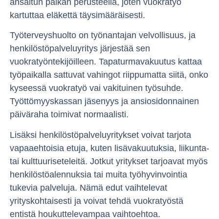
ansaitun palkan perusteella, joten vuokratyö
kartuttaa eläkettä täysimääräisesti.
Työterveyshuolto on työnantajan velvollisuus, ja
henkilöstöpalveluyritys järjestää sen
vuokratyöntekijöilleen. Tapaturmavakuutus kattaa
työpaikalla sattuvat vahingot riippumatta siitä, onko
kyseessä vuokratyö vai vakituinen työsuhde.
Työttömyyskassan jäsenyys ja ansiosidonnainen
päiväraha toimivat normaalisti.
Lisäksi henkilöstöpalveluyritykset voivat tarjota
vapaaehtoisia etuja, kuten lisävakuutuksia, liikunta-
tai kulttuuriseteleitä. Jotkut yritykset tarjoavat myös
henkilöstöalennuksia tai muita työhyvinvointia
tukevia palveluja. Nämä edut vaihtelevat
yrityskohtaisesti ja voivat tehdä vuokratyöstä
entistä houkuttelevampaa vaihtoehtoa.