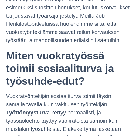
esimerkiksi suosittelubonukset, koulutuskorvaukset
tai joustavat työaikajärjestelyt. Meillä Job
Henkilöstöpalveluissa huolehdimme siitä, että
vuokratyöntekijämme saavat reilun korvauksen
työstään ja mahdollisuuden erilaisiin lisäetuihin.
Miten vuokratyössä
toimii sosiaaliturva ja
työsuhde-edut?
Vuokratyöntekijän sosiaaliturva toimii täysin
samalla tavalla kuin vakituisen työntekijän.
Työttömyysturva
kertyy normaalisti, ja
työssäoloehto täyttyy vuokratöistä samoin kuin
muistakin työsuhteista. Eläkekertymä lasketaan