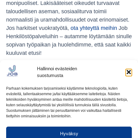
monipuoliset. Lakisääteiset oikeudet turvaavat
taloudellisen aseman, sosiaaliturva toimii
normaalisti ja uramahdollisuudet ovat erinomaiset.
Jos harkitset vuokratyötä,
ota yhteyttä meihin
Job
Henkilöstöpalveluihin – autamme löytämään sinulle
sopivan työpaikan ja huolehdimme, että saat kaikki
kuuluvat etusi!
Hallinnoi evästeiden
suostumusta
Parhaan kokemuksen tarjoamiseksi käytämme teknologioita, kuten
evästeitä, tallentaaksemme ja/tai käyttääksemme laitetietoja. Näiden
tekniikoiden hyväksyminen antaa meille mahdollisuuden käsitellä tietoja,
kuten selauskäyttäytymistä tai yksilöllisiä tunnuksia tällä sivustolla.
Ota meihin yhteyttä
Suostumuksen jättäminen tai peruuttaminen voi vaikuttaa haitallisesti
tiettyihin ominaisuuksiin ja toimintoihin.
tuukka.laine@jobhp.fi
Kuormaajantie 6
Hyväksy
40320 Jyväskylä