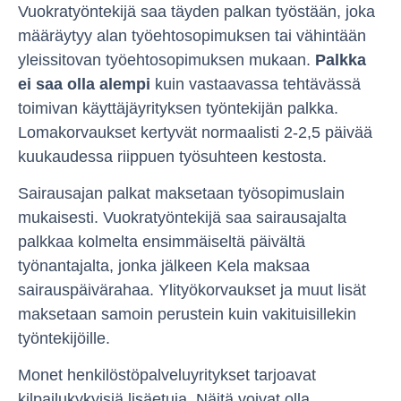
Vuokratyöntekijä saa täyden palkan työstään, joka
määräytyy alan työehtosopimuksen tai vähintään
yleissitovan työehtosopimuksen mukaan.
Palkka
ei saa olla alempi
kuin vastaavassa tehtävässä
toimivan käyttäjäyrityksen työntekijän palkka.
Lomakorvaukset kertyvät normaalisti 2-2,5 päivää
kuukaudessa riippuen työsuhteen kestosta.
Sairausajan palkat maksetaan työsopimuslain
mukaisesti. Vuokratyöntekijä saa sairausajalta
palkkaa kolmelta ensimmäiseltä päivältä
työnantajalta, jonka jälkeen Kela maksaa
sairauspäivärahaa. Ylityökorvaukset ja muut lisät
maksetaan samoin perustein kuin vakituisillekin
työntekijöille.
Monet henkilöstöpalveluyritykset tarjoavat
kilpailukykyisiä lisäetuja. Näitä voivat olla