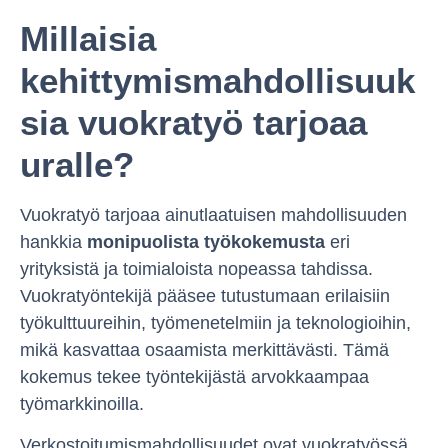
Millaisia
kehittymismahdollisuuk
sia vuokratyö tarjoaa
uralle?
Vuokratyö tarjoaa ainutlaatuisen mahdollisuuden
hankkia
monipuolista työkokemusta
eri
yrityksistä ja toimialoista nopeassa tahdissa.
Vuokratyöntekijä pääsee tutustumaan erilaisiin
työkulttuureihin, työmenetelmiin ja teknologioihin,
mikä kasvattaa osaamista merkittävästi. Tämä
kokemus tekee työntekijästä arvokkaampaa
työmarkkinoilla.
Verkostoitumismahdollisuudet ovat vuokratyössä