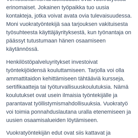
erinomaiset. Jokainen työpaikka tuo uusia
kontakteja, jotka voivat avata ovia tulevaisuudessa.
Moni vuokratyöntekijä saa tarjouksen vakituisesta
työsuhteesta käyttäjäyrityksestä, kun työnantaja on
päässyt tutustumaan hänen osaamiseen
käytännössä.
Henkilöstöpalveluyritykset investoivat
työntekijöidensä kouluttamiseen. Tarjolla voi olla
ammattitaidon kehittämiseen tähtääviä kursseja,
sertifikaatteja tai työturvallisuuskoulutuksia. Nämä
koulutukset ovat usein ilmaisia työntekijälle ja
parantavat työllistymismahdollisuuksia. Vuokratyö
voi toimia ponnahduslautana uralla etenemiseen ja
uusien osaamisalueiden löytämiseen.
Vuokratyöntekijän edut ovat siis kattavat ja