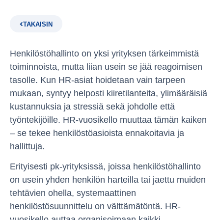
TAKAISIN
Henkilöstöhallinto on yksi yrityksen tärkeimmistä
toiminnoista, mutta liian usein se jää reagoimisen
tasolle. Kun HR-asiat hoidetaan vain tarpeen
mukaan, syntyy helposti kiiretilanteita, ylimääräisiä
kustannuksia ja stressiä sekä johdolle että
työntekijöille. HR-vuosikello muuttaa tämän kaiken
– se tekee henkilöstöasioista ennakoitavia ja
hallittuja.
Erityisesti pk-yrityksissä, joissa henkilöstöhallinto
on usein yhden henkilön harteilla tai jaettu muiden
tehtävien ohella, systemaattinen
henkilöstösuunnittelu on välttämätöntä. HR-
vuosikello auttaa organisoimaan kaikki