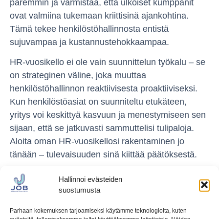
paremmin ja varmistaa, että ulkoiset kumppanit
ovat valmiina tukemaan kriittisinä ajankohtina.
Tämä tekee henkilöstöhallinnosta entistä
sujuvampaa ja kustannustehokkaampaa.
HR-vuosikello ei ole vain suunnittelun työkalu – se
on strateginen väline, joka muuttaa
henkilöstöhallinnon reaktiivisesta proaktiiviseksi.
Kun henkilöstöasiat on suunniteltu etukäteen,
yritys voi keskittyä kasvuun ja menestymiseen sen
sijaan, että se jatkuvasti sammuttelisi tulipaloja.
Aloita oman HR-vuosikellosi rakentaminen jo
tänään – tulevaisuuden sinä kiittää päätöksestä.
Hallinnoi evästeiden
suostumusta
Parhaan kokemuksen tarjoamiseksi käytämme teknologioita, kuten