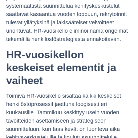
systemaattista suunnittelua kehityskeskustelut
saattavat kasaantua vuoden loppuun, rekrytoinnit
tulevat yllätyksinä ja lakisääteiset velvoitteet
unohtuvat. HR-vuosikello eliminoi nämä ongelmat
tekemällä henkilöstöstrategiasta ennakoitavan.
HR-vuosikellon
keskeiset elementit ja
vaiheet
Toimiva HR-vuosikello sisältää kaikki keskeiset
henkilöstöprosessit jaettuna loogisesti eri
kuukausille. Tammikuu keskittyy usein vuoden
tavoitteiden asettamiseen ja strategiseen
suunnitteluun, kun taas kevät on luonteva aika
kehityskeskusteluille ja koulutussuunnittelulle.