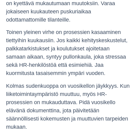
on kyettävä mukautumaan muutoksiin. Varaa
jokaiseen kuukauteen puskuriaikaa
odottamattomille tilanteille.
Toinen yleinen virhe on prosessien kasaaminen
tiettyihin kuukausiin. Jos kaikki kehityskeskustelut,
palkkatarkistukset ja koulutukset ajoitetaan
samaan aikaan, syntyy pullonkaula, joka stressaa
sekä HR-henkilöstöä että esimiehiä. Jaa
kuormitusta tasaisemmin ympäri vuoden.
Kolmas sudenkuoppa on vuosikellon jäykkyys. Kun
liiketoimintaympäristö muuttuu, myös HR-
prosessien on mukauduttava. Pidä vuosikello
elävänä dokumenttina, jota päivitetään
säännöllisesti kokemusten ja muuttuvien tarpeiden
mukaan.