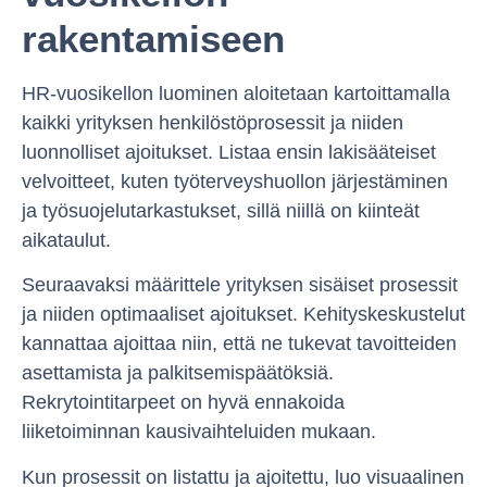
rakentamiseen
HR-vuosikellon luominen aloitetaan kartoittamalla
kaikki yrityksen henkilöstöprosessit ja niiden
luonnolliset ajoitukset. Listaa ensin lakisääteiset
velvoitteet, kuten työterveyshuollon järjestäminen
ja työsuojelutarkastukset, sillä niillä on kiinteät
aikataulut.
Seuraavaksi määrittele yrityksen sisäiset prosessit
ja niiden optimaaliset ajoitukset. Kehityskeskustelut
kannattaa ajoittaa niin, että ne tukevat tavoitteiden
asettamista ja palkitsemispäätöksiä.
Rekrytointitarpeet on hyvä ennakoida
liiketoiminnan kausivaihteluiden mukaan.
Kun prosessit on listattu ja ajoitettu, luo visuaalinen