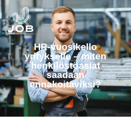
HR-vuosikello
yritykselle – miten
henkilöstöasiat
saadaan
ennakoitaviksi?